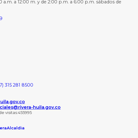
0 a.m. a 12:00 m. y de 2:00 p.m. a 6:00 p.m. sábados de
59
7) 315 281 8500
ila.gov.co
ciales@rivera-huila.gov.co
 visitas:
455995
eraAlcaldia