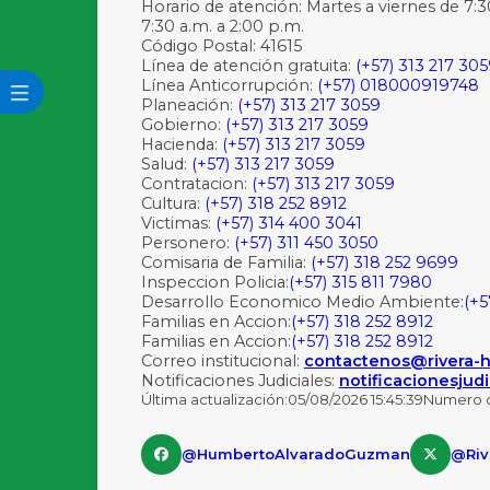
Horario de atención: Martes a viernes de 7:3
7:30 a.m. a 2:00 p.m.
Código Postal: 41615
Línea de atención gratuita:
(+57) 313 217 30
Línea Anticorrupción:
(+57) 018000919748
Planeación:
(+57) 313 217 3059
Gobierno:
(+57) 313 217 3059
Hacienda:
(+57) 313 217 3059
Salud:
(+57) 313 217 3059
Contratacion:
(+57) 313 217 3059
Cultura:
(+57) 318 252 8912
Victimas:
(+57) 314 400 3041
Personero:
(+57) 311 450 3050
Comisaria de Familia:
(+57) 318 252 9699
Inspeccion Policia:
(+57) 315 811 7980
Desarrollo Economico Medio Ambiente:
(+5
Familias en Accion:
(+57) 318 252 8912
Familias en Accion:
(+57) 318 252 8912
Correo institucional:
contactenos@rivera-hu
Notificaciones Judiciales:
notificacionesjudi
Última actualización:
05/08/2026 15:45:39
Numero de
@HumbertoAlvaradoGuzman
@Riv