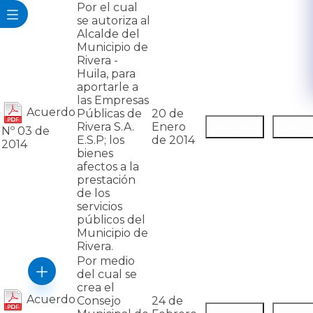
Por el cual
se autoriza al
Alcalde del
Municipio de
Rivera -
Huila, para
aportarle a
las Empresas
Acuerdo
Públicas de
20 de
Rivera S.A.
Enero
Nº 03 de
E.S.P; los
de 2014
2014
bienes
afectos a la
prestación
de los
servicios
públicos del
Municipio de
Rivera.
Por medio
del cual se
crea el
Acuerdo
Consejo
24 de